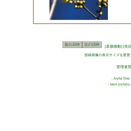
[直接移動]
[先
投稿画像の表示サイズを変更
管理者
-
Joyful Note
- latest joyful