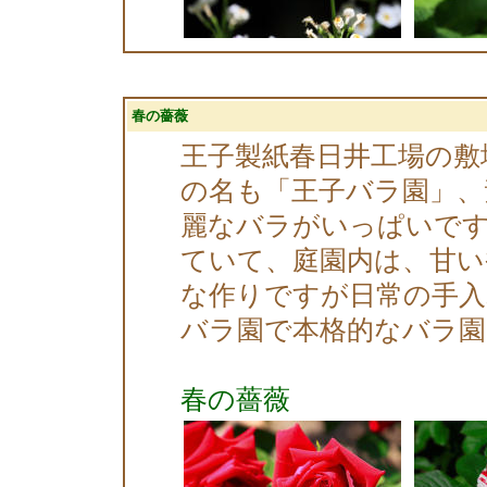
春の薔薇
王子製紙春日井工場の敷
の名も「王子バラ園」、
麗なバラがいっぱいで
ていて、庭園内は、甘
な作りですが日常の手入
バラ園で本格的なバラ園
春の薔薇