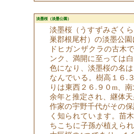
淡墨桜（淡墨公園）
淡墨桜（うすずみざくら
巣郡根尾村）の淡墨公園
ドヒガンザクラの古木
ンク、満開に至っては白
色になり、淡墨桜の名
なんでいる。樹高１６.３
りは東西２６.９０m、南
余年と推定され、継体天
作家の宇野千代がその保
く知られています。苗木
ちこちに子孫が植えられ