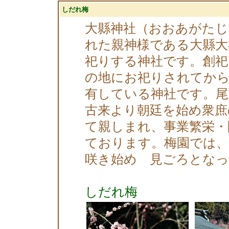
しだれ梅
大縣神社（おおあがたじ
れた親神様である大縣大
祀りする神社です。創祀
の地にお祀りされてから
有している神社です。尾
古来より朝廷を始め衆庶
て親しまれ、事業繁栄・
ております。梅園では、
咲き始め 見ごろとな
しだれ梅