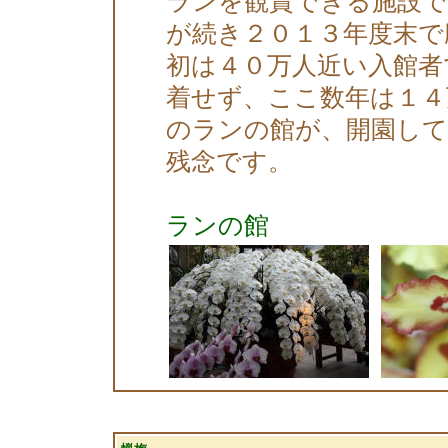
ランを観賞できる施設で
が続き２０１３年度末で
初は４０万人近い入館者
着せず、ここ数年は１４
のランの館が、開園し
残念です。
ランの館