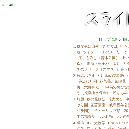
678540
[
トップに戻る
] [
目
1.
我が家に自生したササユリ
ぎ
地
ツインアーチのメーリーク
逆さもみじ（曽木公園）
セ
森）
薔薇（王子バラ園）
カ
チのメリークリスマス
紅葉（
2.
秋のバラまつり
秋の花物語
谷汲ゆり園
花菖蒲と紫陽花
梅（大縣神社）
中馬のおひな
う（虎渓山永保寺）
逆さもみ
3.
無題
秋の花物語
花火大会
中
ゆり園
花菖蒲園（岐阜百年公
バラ園）
チューリップ祭 201
生の福寿草
しだれ梅
ランの
4.
蝋梅
冬の光物語
GALAXY FA
紅葉
逆さもみじ
薔薇（王子