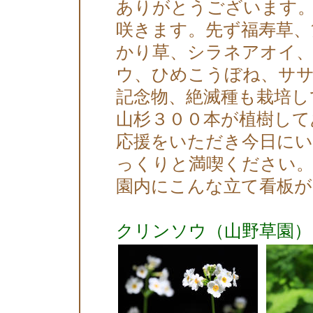
ありがとうございます。
咲きます。先ず福寿草、
かり草、シラネアオイ
ウ、ひめこうぼね、サ
記念物、絶滅種も栽培し
山杉３００本が植樹して
応援をいただき今日に
っくりと満喫ください。
園内にこんな立て看板
クリンソウ（山野草園）