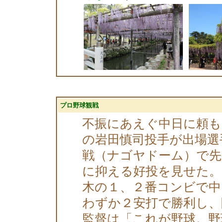
プロ野球観戦
不振にあえぐ中日に頼も
の岩田慎司投手が出場選
戦（ナゴヤドーム）で先
に抑える好投を見せた。
木の１、２番コンビで中
わずか２安打で勝利し、
監督は「これが野球。野