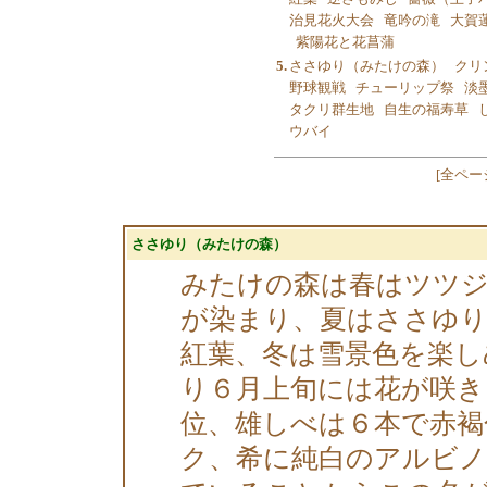
治見花火大会
竜吟の滝
大賀
紫陽花と花菖蒲
5.
ささゆり（みたけの森）
クリ
野球観戦
チューリップ祭
淡
タクリ群生地
自生の福寿草
ウバイ
[
全ペー
ささゆり（みたけの森）
みたけの森は春はツツ
が染まり、夏はささゆり
紅葉、冬は雪景色を楽し
り６月上旬には花が咲き
位、雄しべは６本で赤褐
ク、希に純白のアルビ