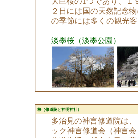
大巨桜の1つであり、１
２日には国の天然記念物
の季節には多くの観光客
淡墨桜（淡墨公園）
桜（修道院と神明神社）
多治見の神言修道院は、
ック神言修道会（神言会