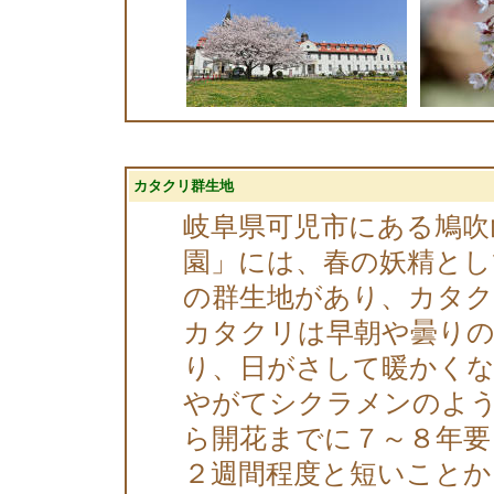
カタクリ群生地
岐阜県可児市にある鳩吹
園」には、春の妖精と
の群生地があり、カタ
カタクリは早朝や曇りの
り、日がさして暖かく
やがてシクラメンのよ
ら開花までに７～８年要
２週間程度と短いことか