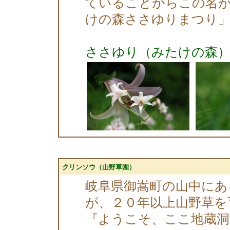
ていることからこの名が
けの森ささゆりまつり」
ささゆり（みたけの森
クリンソウ（山野草園）
岐阜県御嵩町の山中にあ
が、２０年以上山野草を
『ようこそ、ここ地蔵