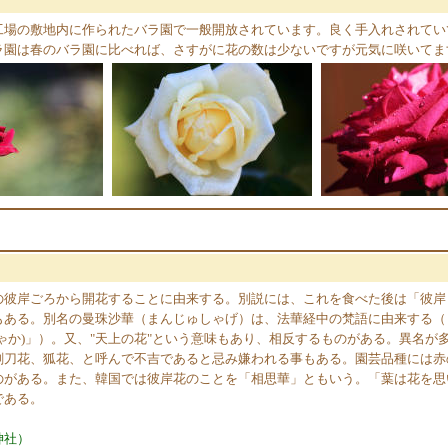
工場の敷地内に作られたバラ園で一般開放されています。良く手入れされてい
ラ園は春のバラ園に比べれば、さすがに花の数は少ないですが元気に咲いてま
の彼岸ごろから開花することに由来する。別説には、これを食べた後は「彼岸
もある。別名の曼珠沙華（まんじゅしゃげ）は、法華経中の梵語に由来する（
ゃか)」）。又、"天上の花"という意味もあり、相反するものがある。異名が
剃刀花、狐花、と呼んで不吉であると忌み嫌われる事もある。園芸品種には赤
のがある。また、韓国では彼岸花のことを「相思華」ともいう。「葉は花を思
である。
神社）