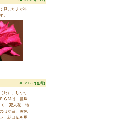
て見ごたえがあ
す。
2013/09/27(金曜)
（死）」しかな
ＢＧＭは「曼珠
多く、死人花、地
のほか白、黄色
い、花は葉を思