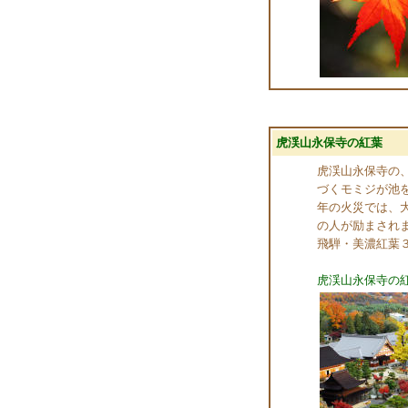
虎渓山永保寺の紅葉
虎渓山永保寺の
づくモミジが池
年の火災では、
の人が励まされ
飛騨・美濃紅葉
虎渓山永保寺の