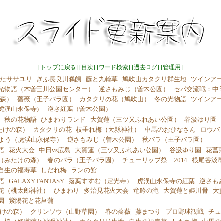
[
トップに戻る
] [
目次
] [
ワード検索
] [
過去ログ
] [
管理用
]
たササユリ
ぎふ長良川鵜飼
藤と九輪草
鳩吹山カタクリ群生地
ツインア
光物語（木曽三川公園センター）
逆さもみじ（曽木公園）
セパ交流戦：中
森）
薔薇（王子バラ園）
カタクリの花（鳩吹山）
冬の光物語
ツインア
虎渓山永保寺）
逆さ紅葉（曽木公園）
秋の花物語
ひまわりランド
大賀蓮（三ツ又ふれあい公園）
谷汲ゆり園
たけの森）
カタクリの花
枝垂れ梅（大縣神社）
中馬のおひなさん
ロウバ
よう（虎渓山永保寺）
逆さもみじ（曽木公園）
秋バラ（王子バラ園）
語
花火大会
中日vs広島
大賀蓮（三ツ又ふれあい公園）
谷汲ゆり園
花菖
（みたけの森）
春のバラ（王子バラ園）
チューリップ祭 2014
根尾谷淡
自生の福寿草
しだれ梅
ランの館
語
GALAXY FANTASY
落葉すすむ（定光寺）
虎渓山永保寺の紅葉
逆さも
花（桃太郎神社）
ひまわり
多治見花火大会
竜吟の滝
大賀蓮と姫川骨
大
園
紫陽花と花菖蒲
けの森）
クリンソウ（山野草園）
春の薔薇
藤まつり
プロ野球観戦
チュ