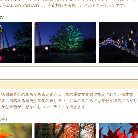
「GALAXY FANTASY」、宇宙旅行を表現したイルミネーションです。
SY
・徳川義直公の墓所がある定光寺は、国の重要文化財に指定されている本堂「
です。風格ある歴史と文化の香り漂い、紅葉の見ごろには景色が境内に広がり
やかな朱色が、息をのむコントラストを描きます。
光寺）