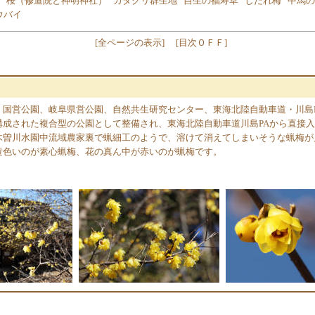
桜（修道院と神明神社）
カタクリ群生地
自生の福寿草
しだれ梅
中馬の
ウバイ
[
全ページの表示
]
[
目次ＯＦＦ
]
、国営公園、岐阜県営公園、自然共生研究センター、東海北陸自動車道・川島
構成された複合型の公園として整備され、東海北陸自動車道川島PAから直接
木曽川水園中流域農家裏で蝋細工のようで、溶けて消えてしまいそうな蝋梅が
黄色いのが素心蝋梅、花の真ん中が赤いのが蝋梅です。