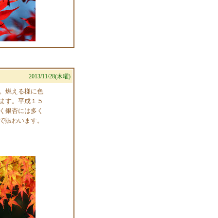
2013/11/28(木曜)
。燃える様に色
ます。平成１５
く銀杏には多く
で賑わいます。