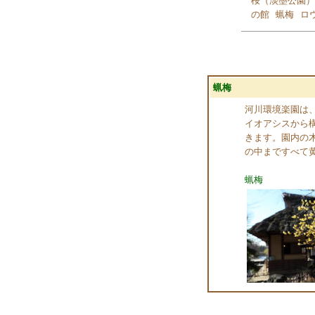
桜（淡墨公園）
の館
蝋梅
ロ
蝋梅
河川環境楽園は
イオアシスから
きます。園内の
の中まですべて
蝋梅