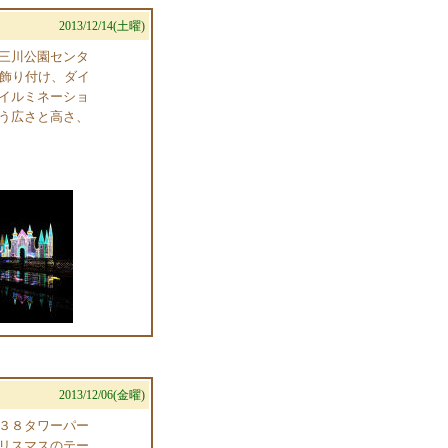
2013/12/14(土曜)
三川公園センタ
で飾り付け、ダイ
イルミネーショ
う広さと高さ、
2013/12/06(金曜)
３８タワーパー
リスマスのテー