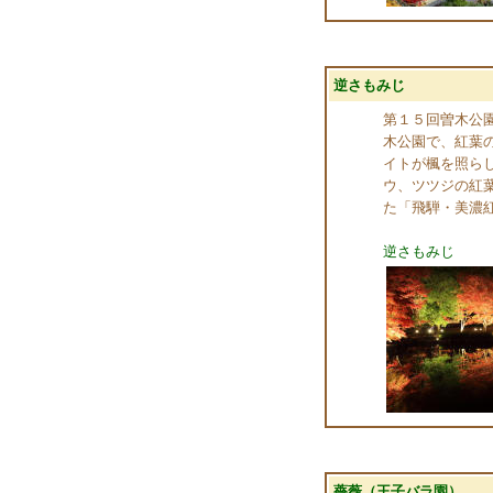
逆さもみじ
第１５回曽木公
木公園で、紅葉
イトが楓を照ら
ウ、ツツジの紅
た「飛騨・美濃紅
逆さもみじ
薔薇（王子バラ園）