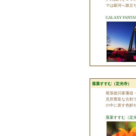
マは銀河へ旅立ち
GALAXY FANTA
落葉すすむ（定光寺）
尾張徳川家藩祖
見所豊富な古刹
の中に差す色鮮
落葉すすむ（定