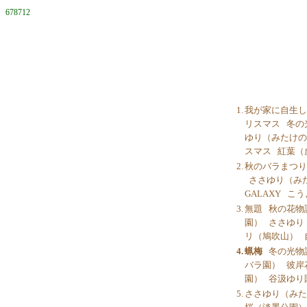
678712
1.
我が家に自生し
リスマス
冬の
ゆり（みたけの
スマス
紅葉（
2.
秋のバラまつり
ささゆり（み
GALAXY
こう
3.
無題
秋の花物
園）
ささゆり
リ（鳩吹山）
4.
蝋梅
冬の光物
バラ園）
彼岸
園）
谷汲ゆり
5.
ささゆり（みた