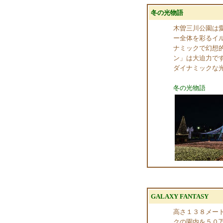
冬の光物語
木曽三川公園は
ー全体を彩るイ
ナミックで幻想
ン」は大迫力で
ダイナミックな
冬の光物語
GALAXY FANTASY
高さ１３８メー
クの園内を５０