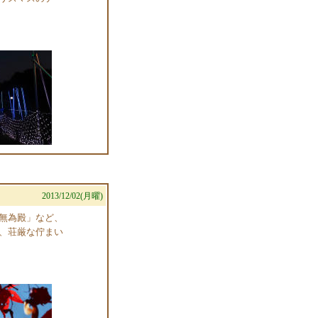
2013/12/02(月曜)
無為殿」など、
、荘厳な佇まい