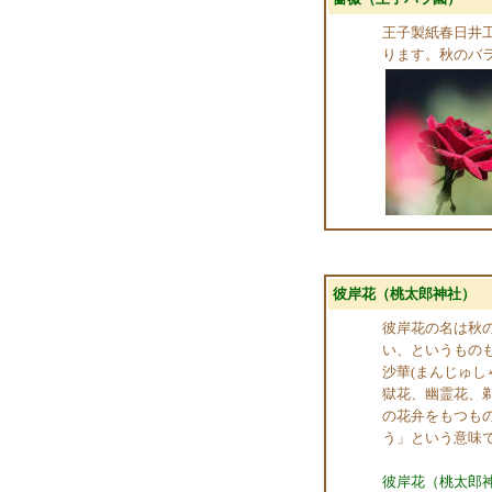
王子製紙春日井
ります。秋のバ
彼岸花（桃太郎神社）
彼岸花の名は秋
い、というもの
沙華(まんじゅし
獄花、幽霊花、
の花弁をもつも
う」という意味
彼岸花（桃太郎