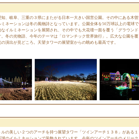
愛知、岐阜、三重の３県にまたがる日本一大きい国営公園。その中にある木曽
ルミネーションは冬の風物詩となっています。公園全体を50万球以上の電球
的なイルミネーションを展開され、その中でも大花壇一面を覆う「グラウンド
す。冬の光物語、今年のテーマは「ロマンチック世界旅行」。広大な公園を覆
光の演出が見どころ。天望タワーの展望室からの眺めも最高です。
トルの美しい２つのアーチを持つ展望タワー「ツインアーチ１３８」がある１
万球のイルミネーションで装飾されています。今年のツインアーチのメリーク