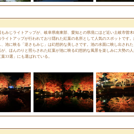
園もみじライトアップが、岐阜県南東部、愛知との県境にほど近い土岐市曽木
のライトアップが行われており隠れた紅葉の名所として人気のスポットです。
し、池に映る「逆さもみじ」は幻想的な美しさです。池の水面に映し出された
葉が、ほんのりと照らされた紅葉が池に映る幻想的な風景を楽しみに大勢の人
葉33選」にも選ばれている。