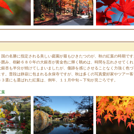
、国の名勝に指定される美しい庭園が最もひきたつのが、秋の紅葉の時期です
を囲み、樹齢６８０年の大銀杏が黄金色に輝く眺めは、時間を忘れさせてくれ
大銀杏も半分が焼けてしまいましたが、傷跡を感じさせることなく力強く色づ
ます。普段は静寂に包まれる永保寺ですが、秋は多くの写真愛好家やツアー客
３３選にも選ばれた紅葉は、例年、１１月中旬～下旬が見ごろです。
紅葉