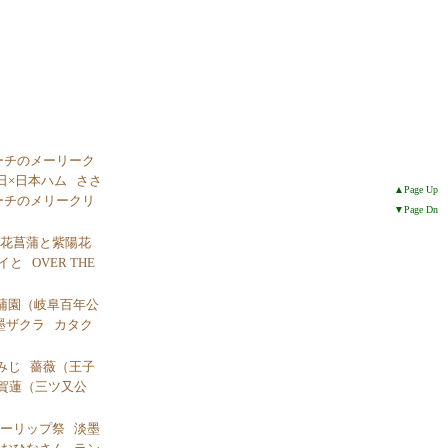
ーチのメーリーク
日×日本ハム
ささ
▲Page Up
ーチのメリークリ
▼Page Dn
花菖蒲と紫陽花
イと
OVER THE
蒲園（岐阜百年公
墨ザクラ
カタク
みじ
薔薇（王子
賀蓮（三ツ又公
ーリップ祭
淡墨