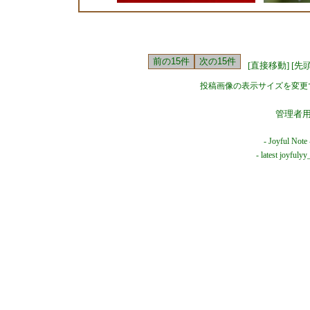
[直接移動]
[先
投稿画像の表示サイズを変更
管理者
-
Joyful Note
- latest joyful