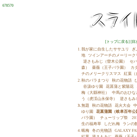
678570
[
トップに戻る
] [
目
1.
我が家に自生したササユリ
ぎ
地
ツインアーチのメーリーク
逆さもみじ（曽木公園）
セ
森）
薔薇（王子バラ園）
カ
チのメリークリスマス
紅葉（
2.
秋のバラまつり
秋の花物語
谷汲ゆり園
花菖蒲と紫陽花
梅（大縣神社）
中馬のおひな
う（虎渓山永保寺）
逆さもみ
3.
無題
秋の花物語
花火大会
中
ゆり園
花菖蒲園（岐阜百年公
バラ園）
チューリップ祭 201
生の福寿草
しだれ梅
ランの
4.
蝋梅
冬の光物語
GALAXY FA
紅葉
逆さもみじ
薔薇（王子