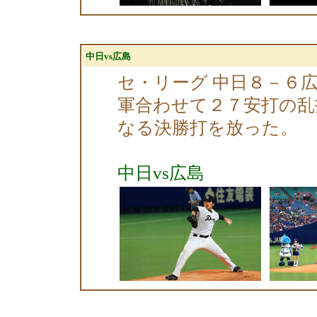
中日vs広島
セ・リーグ 中日８－６広
軍合わせて２７安打の乱
なる決勝打を放った。
中日vs広島