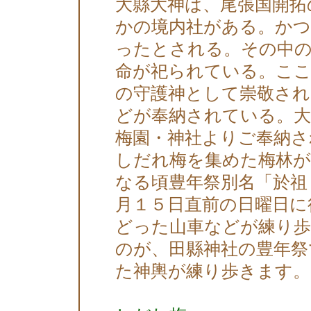
大縣大神は、尾張国開拓
かの境内社がある。かつ
ったとされる。その中の
命が祀られている。ここ
の守護神として崇敬さ
どが奉納されている。大
梅園・神社よりご奉納さ
しだれ梅を集めた梅林
なる頃豊年祭別名「於祖
月１５日直前の日曜日に
どった山車などが練り
のが、田縣神社の豊年祭
た神輿が練り歩きます。