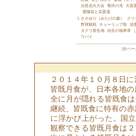
治見花火大会
竜吟の滝
大賀
紫陽花と花菖蒲
5.
ささゆり（みたけの森）
クリ
野球観戦
チューリップ祭
淡
タクリ群生地
自生の福寿草
ウバイ
[
全ペー
２０１４年１０月８日に
皆既月食が、日本各地の
全に月が隠れる皆既食は
継続、皆既食に特有の赤
に浮かび上がった。国立
観察できる皆既月食は２