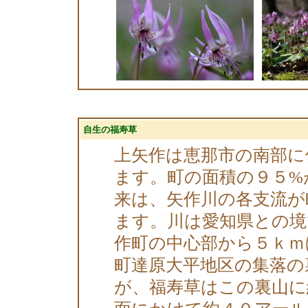
自生の福寿草
上矢作は恵那市の南部に
ます。町の面積の９５%
来は、矢作川の各支流が
ます。川は愛知県との境
作町の中心部から５ｋｍ
町達原大平地区の集落の
が、福寿草はこの裏山に