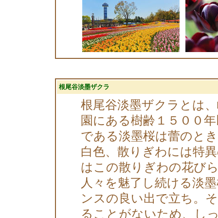
根尾谷淡墨ザクラ
根尾谷淡墨ザクラとは、
園にある樹齢１５００年
である淡墨桜は蕾のと
白色、散りぎわには特異
はこの散りぎわの花び
人々を魅了し続ける淡墨
ンスの良い出で立ち。
ることがないため、し