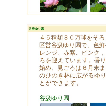
谷汲ゆり園
４５種類３０万球をそろ
区営谷汲ゆり園で、色鮮
レンジ、赤紫、ピンク，
ろを迎えています。香
始め、見ごろは６月末ま
のひのき林に広がるゆ
とができます。
谷汲ゆり園