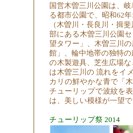
国営木曽三川公園は、岐
る都市公園で、昭和62
（木曽川・長良川・揖斐
部にある木曽三川公園セ
望タワー」、木曽三川の
館」、輪中地帯の独特の
の木製遊具、芝生広場な
は木曽三川の 流れをイ
カリの鮮やかな青で「木
チューリップで波紋を
は、美しい模様が一望で
チューリップ祭 2014