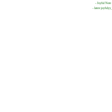
-
Joyful Note
- latest joyful