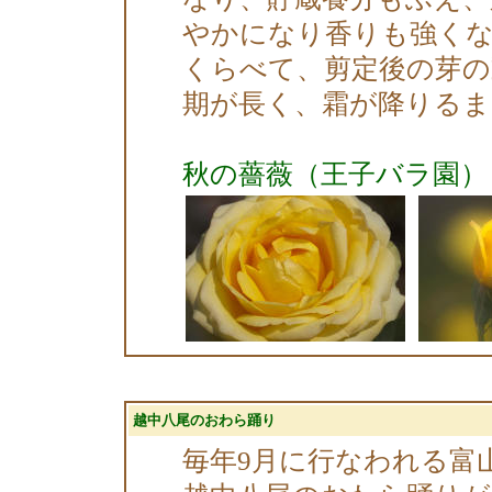
やかになり香りも強く
くらべて、剪定後の芽の
期が長く、霜が降りる
秋の薔薇（王子バラ園）
越中八尾のおわら踊り
毎年9月に行なわれる富