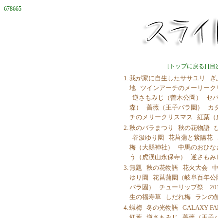
678665
[
トップに戻る
] [
目
1.
我が家に自生したササユリ
ぎ
地
ツインアーチのメーリーク
逆さもみじ（曽木公園）
セ
森）
薔薇（王子バラ園）
カ
チのメリークリスマス
紅葉（
2.
秋のバラまつり
秋の花物語
谷汲ゆり園
花菖蒲と紫陽花
梅（大縣神社）
中馬のおひな
う（虎渓山永保寺）
逆さもみ
3.
無題
秋の花物語
花火大会
中
ゆり園
花菖蒲園（岐阜百年公
バラ園）
チューリップ祭 201
生の福寿草
しだれ梅
ランの
4.
蝋梅
冬の光物語
GALAXY FA
紅葉
逆さもみじ
薔薇（王子