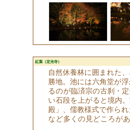
紅葉（定光寺）
自然休養林に囲まれた、
勝地。池には六角堂が浮
るのが臨済宗の古刹・定
い石段を上がると境内。
殿」、儒教様式で作られ
など多くの見どころが