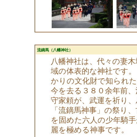
流鏑馬（八幡神社）
八幡神社は、代々の妻木
域の体表的な神社です。
かりの文化財で知られた
今を去る３８０余年前、
守家頼が、武運を祈り、
「流鏑馬神事」の祭り、
を固めた六人の少年騎手
麗を極める神事です。