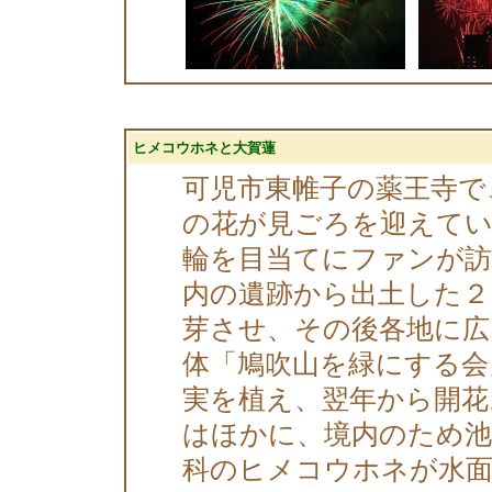
ヒメコウホネと大賀蓮
可児市東帷子の薬王寺で
の花が見ごろを迎えて
輪を目当てにファンが訪
内の遺跡から出土した２
芽させ、その後各地に広
体「鳩吹山を緑にする会
実を植え、翌年から開花
はほかに、境内のため
科のヒメコウホネが水