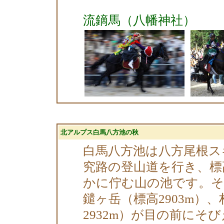
流鏑馬（八幡神社）
北アルプス白馬八方池の秋
白馬八方池は八方尾根ス
究路の登山道を行き、標高
かに佇む山の池です。そ
鑓ヶ岳（標高2903m）、
2932m）が目の前にそ