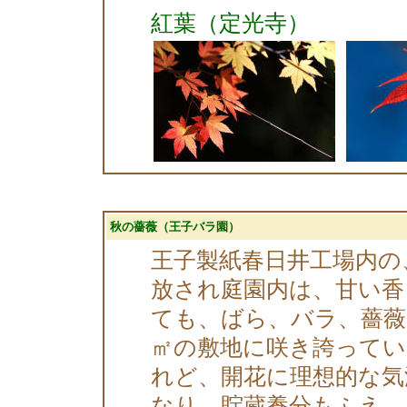
紅葉（定光寺）
秋の薔薇（王子バラ園）
王子製紙春日井工場内の
放され庭園内は、甘い香
ても、ばら、バラ、薔薇、2
㎡の敷地に咲き誇ってい
れど、開花に理想的な気
なり、貯蔵養分もふえ、