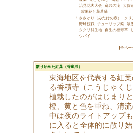
治見花火大会
竜吟の滝
大賀
紫陽花と花菖蒲
5.
ささゆり（みたけの森）
クリ
野球観戦
チューリップ祭
淡
タクリ群生地
自生の福寿草
ウバイ
[
全ペー
散り始めた紅葉（香嵐渓）
東海地区を代表する紅葉
る香積寺（こうじゃくじ
植栽したのがはじまりと
橙、黄と色を重ね、清流
中は夜のライトアップも
に入ると全体的に散り始