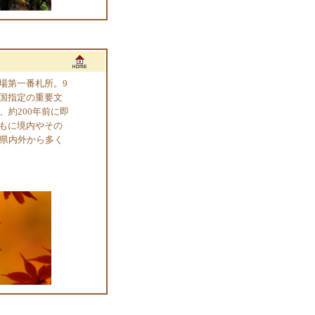
場第一番札所。9
国指定の重要文
約200年前に即
もに境内やその
て県内外から多く