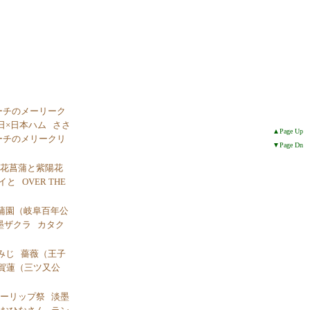
ーチのメーリーク
日×日本ハム
ささ
▲Page Up
ーチのメリークリ
▼Page Dn
花菖蒲と紫陽花
イと
OVER THE
蒲園（岐阜百年公
墨ザクラ
カタク
みじ
薔薇（王子
賀蓮（三ツ又公
ーリップ祭
淡墨