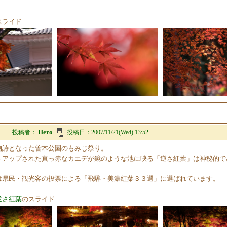
スライド
Hero
投稿者：
投稿日：
2007/11/21(Wed) 13:52
物詩となった曽木公園のもみじ祭り。
トアップされた真っ赤なカエデが鏡のような池に映る「逆さ紅葉」は神秘的で
は県民・観光客の投票による「飛騨・美濃紅葉３３選」に選ばれています。
逆さ紅葉
のスライド