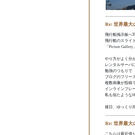
Re: 世界最
飛行船掲示板へ
飛行船のスライ
「Picture G
やり方がよく分
レンタルサーバ
勉強のつもりで
ブログのフリー
複数画像が投稿で
インラインフレ
私も似たようなH
後日、ゆっくり
Re: 世界最
こちらは最近借