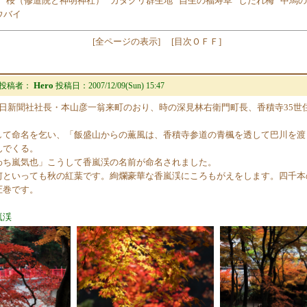
桜（修道院と神明神社）
カタクリ群生地
自生の福寿草
しだれ梅
中馬の
ウバイ
[
全ページの表示
]
[
目次ＯＦＦ
]
Hero
投稿者：
投稿日：
2007/12/09(Sun) 15:47
毎日新聞社社長・本山彦一翁来町のおり、時の深見林右衛門町長、香積寺35世
して命名を乞い、「飯盛山からの薫風は、香積寺参道の青楓を透して巴川を渡
んでくる。
わち嵐気也」こうして香嵐渓の名前が命名されました。
何といっても秋の紅葉です。絢爛豪華な香嵐渓にころもがえをします。四千本
圧巻です。
嵐渓