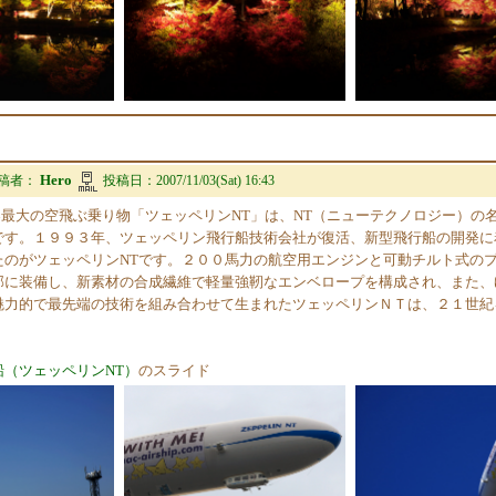
Hero
稿者：
投稿日：
2007/11/03(Sat) 16:43
界最大の空飛ぶ乗り物「ツェッペリンNT」は、NT（ニューテクノロジー）の
です。１９９３年、ツェッペリン飛行船技術会社が復活、新型飛行船の開発に
たのがツェッペリンNTです。２００馬力の航空用エンジンと可動チルト式の
部に装備し、新素材の合成繊維で軽量強靭なエンベロープを構成され、また、
魅力的で最先端の技術を組み合わせて生まれたツェッペリンＮＴは、２１世紀
（ツェッペリンNT）
のスライド