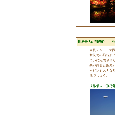
世界最大の飛行船
投
全長７５m、世
新技術の飛行船
ついに完成され
央部両側と船尾
ャビンも大きな
機でしょう。
世界最大の飛行船