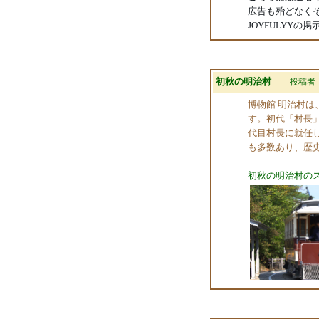
広告も殆どなく
JOYFULYY
初秋の明治村
投稿者
博物館 明治村
す。初代「村長
代目村長に就任
も多数あり、歴
初秋の明治村の