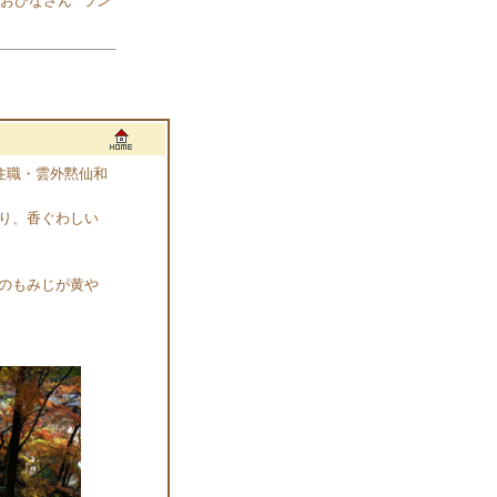
おひなさん
ラン
住職・雲外黙仙和
り、香ぐわしい
のもみじが黄や