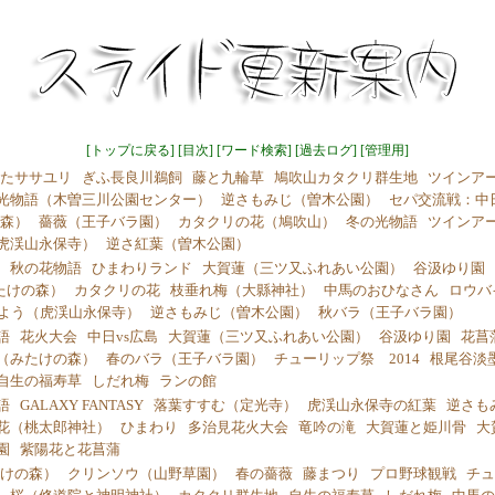
[
トップに戻る
] [
目次
] [
ワード検索
] [
過去ログ
] [
管理用
]
たササユリ
ぎふ長良川鵜飼
藤と九輪草
鳩吹山カタクリ群生地
ツインア
光物語（木曽三川公園センター）
逆さもみじ（曽木公園）
セパ交流戦：中
森）
薔薇（王子バラ園）
カタクリの花（鳩吹山）
冬の光物語
ツインア
虎渓山永保寺）
逆さ紅葉（曽木公園）
秋の花物語
ひまわりランド
大賀蓮（三ツ又ふれあい公園）
谷汲ゆり園
たけの森）
カタクリの花
枝垂れ梅（大縣神社）
中馬のおひなさん
ロウバ
よう（虎渓山永保寺）
逆さもみじ（曽木公園）
秋バラ（王子バラ園）
語
花火大会
中日vs広島
大賀蓮（三ツ又ふれあい公園）
谷汲ゆり園
花菖
（みたけの森）
春のバラ（王子バラ園）
チューリップ祭 2014
根尾谷淡
自生の福寿草
しだれ梅
ランの館
語
GALAXY FANTASY
落葉すすむ（定光寺）
虎渓山永保寺の紅葉
逆さも
花（桃太郎神社）
ひまわり
多治見花火大会
竜吟の滝
大賀蓮と姫川骨
大
園
紫陽花と花菖蒲
けの森）
クリンソウ（山野草園）
春の薔薇
藤まつり
プロ野球観戦
チュ