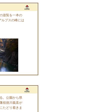
の遊覧を一本の
アルプスの峰には
る。公園から県
藩祖徳川義直が
にたどり着きま