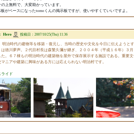
その上無料で、大変助かっています。
の掲示板がベースになったtomoくんの掲示板ですが、使いやすくていいですよ。
Hero
：
投稿日：
2007/10/25(Thu) 11:36
は、明治時代の建物等を移築・復元し、当時の歴史や文化を今日に伝えようと
」は徳川夢声。２代目村長は森繁久彌が継ぎ、２００４年（平成１６年）３月
した。６７棟もの明治時代の建築物を屋外で保存展示する施設である。重要文
史マニアや建築に興味がある方には応えられない明治村です。
スライド