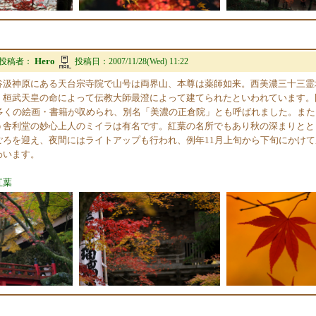
Hero
投稿者：
投稿日：
2007/11/28(Wed) 11:22
谷汲神原にある天台宗寺院で山号は両界山、本尊は薬師如来。西美濃三十三霊
、桓武天皇の命によって伝教大師最澄によって建てられたといわれています。
多くの絵画・書籍が収められ、別名「美濃の正倉院」とも呼ばれました。また、
う舎利堂の妙心上人のミイラは有名です。紅葉の名所でもあり秋の深まりとと
ごろを迎え、夜間にはライトアップも行われ、例年11月上旬から下旬にかけ
わいます。
紅葉