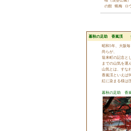
桜（淡墨公園）
の館
蝋梅
ロ
暮秋の足助 香嵐渓
昭和5年、大阪
尚らが、
翁来町の記念と
までの山気を運
山気とは、すな
香嵐渓といえば
紅に染まる様は
暮秋の足助 香