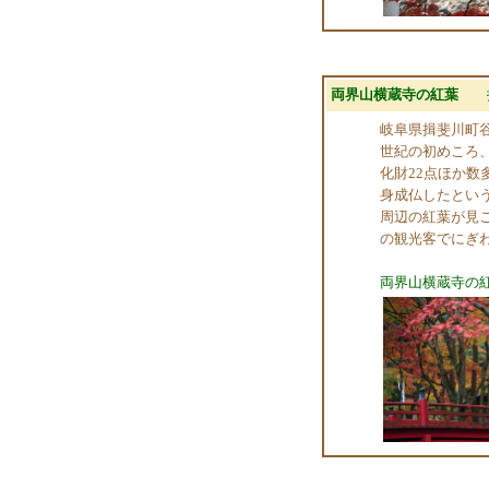
両界山横蔵寺の紅葉
岐阜県揖斐川町
世紀の初めころ
化財22点ほか数
身成仏したとい
周辺の紅葉が見
の観光客でにぎ
両界山横蔵寺の