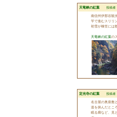
天竜峡の紅葉
投稿者
南信州伊那谷観
竿で進むスリリ
初雪が檜笠には
天竜峡の紅葉
の
定光寺の紅葉
投稿者
名古屋の奥座敷
道を挟んだとこ
眠る廊など、見