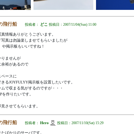
大の飛行船
どこ
投稿者：
投稿日：
2007/11/04(Sun) 11:00
写真情報ありがとうございます。
ド写真は勿論楽しませてもらいましたが
allery」や掲示板もいいですね！
かりませんが
に余裕があるので
スペースに
きるJOYFULYY掲示板を設置したいです。
ームで収まる気がするのですが・・・
Pを作りたいです。
拝見させてもらいます。
大の飛行船
Hero
投稿者：
投稿日：
2007/11/10(Sat) 15:29
りたばかりのサーバです。