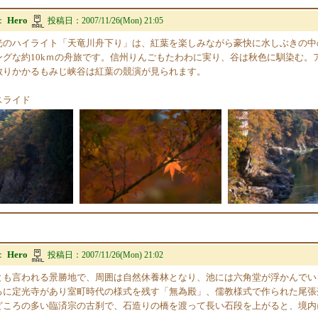
Hero
：
投稿日：
2007/11/26(Mon) 21:05
光のハイライト「天竜川舟下り」は、紅葉を楽しみながら豪快に水しぶきの中
ングな約10kｍの舟旅です。信州りんごもたわわに実り、谷は秋色に馴染む。
散りかかるもみじ峡谷は紅葉の競演が見られます。
スライド
Hero
：
投稿日：
2007/11/26(Mon) 21:02
とも言われる景勝地で、周囲は自然休養林となり、池には六角堂が浮かんでい
ろに定光寺があり室町時代の様式を残す「無為殿」、儒教様式で作られた尾張
どころの多い臨済宗の古刹で、石造りの橋を渡って長い石段を上がると、境内