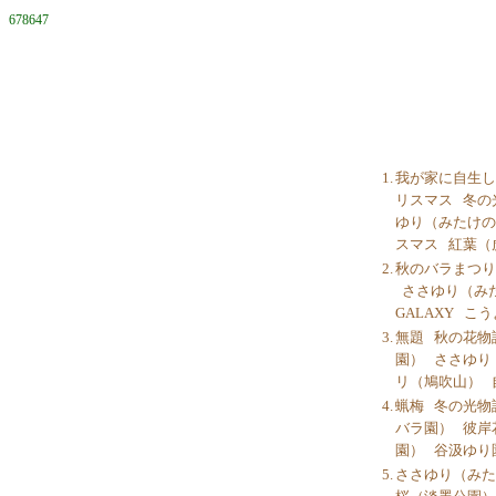
678647
1.
我が家に自生し
リスマス
冬の
ゆり（みたけの
スマス
紅葉（
2.
秋のバラまつり
ささゆり（み
GALAXY
こう
3.
無題
秋の花物
園）
ささゆり
リ（鳩吹山）
4.
蝋梅
冬の光物
バラ園）
彼岸
園）
谷汲ゆり
5.
ささゆり（みた