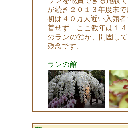
ランを観賞できる施設で
が続き２０１３年度末で
初は４０万人近い入館者
着せず、ここ数年は１４
のランの館が、開園し
残念です。
ランの館