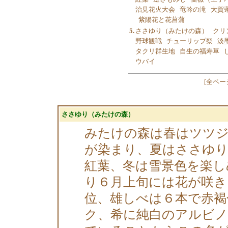
治見花火大会
竜吟の滝
大賀
紫陽花と花菖蒲
5.
ささゆり（みたけの森）
クリ
野球観戦
チューリップ祭
淡
タクリ群生地
自生の福寿草
ウバイ
[
全ペー
ささゆり（みたけの森）
みたけの森は春はツツ
が染まり、夏はささゆり
紅葉、冬は雪景色を楽し
り６月上旬には花が咲き
位、雄しべは６本で赤褐
ク、希に純白のアルビ