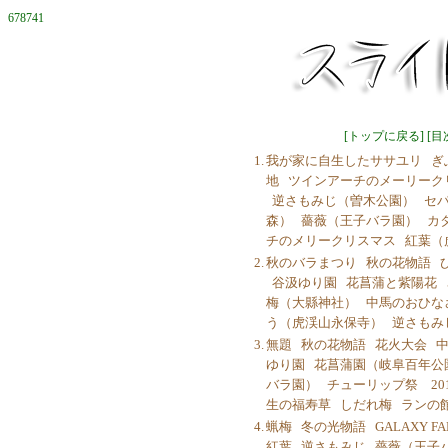
678741
[
トップに戻る
] [
目
1.
我が家に自生したササユリ
ぎ
地
ツインアーチのメーリーク
逆さもみじ（曽木公園）
セ
森）
薔薇（王子バラ園）
カ
チのメリークリスマス
紅葉（
2.
秋のバラまつり
秋の花物語
谷汲ゆり園
花菖蒲と紫陽花
梅（大縣神社）
中馬のおひな
う（虎渓山永保寺）
逆さもみ
3.
無題
秋の花物語
花火大会
中
ゆり園
花菖蒲園（岐阜百年公
バラ園）
チューリップ祭 201
生の福寿草
しだれ梅
ランの
4.
蝋梅
冬の光物語
GALAXY FA
紅葉
逆さもみじ
薔薇（王子