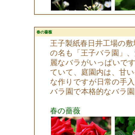
春の薔薇
王子製紙春日井工場の敷
の名も「王子バラ園」、
麗なバラがいっぱいで
ていて、庭園内は、甘
な作りですが日常の手入
バラ園で本格的なバラ園
春の薔薇