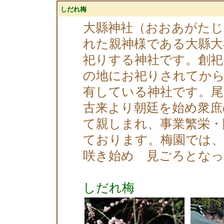
しだれ梅
大縣神社（おおあがたじ
れた親神様である大縣大
祀りする神社です。創祀
の地にお祀りされてから
有している神社です。尾
古来より朝廷を始め衆庶
て親しまれ、事業繁栄・
ております。梅園では、
咲き始め 見ごろとな
しだれ梅