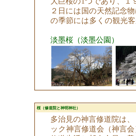
大巨桜の1つであり、１
２日には国の天然記念物
の季節には多くの観光客
淡墨桜（淡墨公園）
桜（修道院と神明神社）
多治見の神言修道院は、
ック神言修道会（神言会