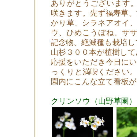
ありがとうございます。
咲きます。先ず福寿草、
かり草、シラネアオイ
ウ、ひめこうぼね、サ
記念物、絶滅種も栽培し
山杉３００本が植樹して
応援をいただき今日に
っくりと満喫ください。
園内にこんな立て看板
クリンソウ（山野草園）