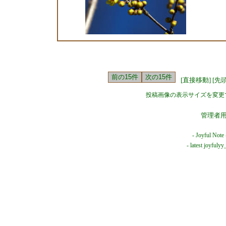
[直接移動]
[先
投稿画像の表示サイズを変更
管理者
-
Joyful Note
- latest joyful