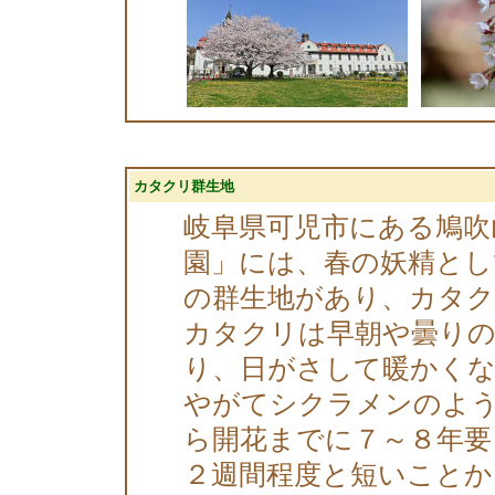
カタクリ群生地
岐阜県可児市にある鳩吹
園」には、春の妖精と
の群生地があり、カタ
カタクリは早朝や曇りの
り、日がさして暖かく
やがてシクラメンのよ
ら開花までに７～８年要
２週間程度と短いことか