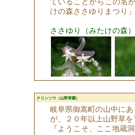
ていることからこの名が
けの森ささゆりまつり」
ささゆり（みたけの森
クリンソウ（山野草園）
岐阜県御嵩町の山中にあ
が、２０年以上山野草を
『ようこそ、ここ地蔵