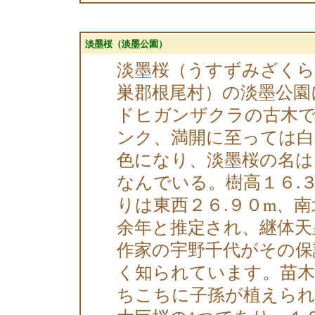
淡墨桜（淡墨公園）
淡墨桜（うすずみざくら
巣郡根尾村）の淡墨公園
ドヒガンザクラの古木
ンク、満開に至っては白
色になり、淡墨桜の名
なんでいる。樹高１６.３
りは東西２６.９０m、南
余年と推定され、継体天
作家の宇野千代がその保
く知られています。苗木
ちこちに子孫が植えられ