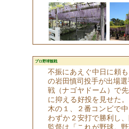
プロ野球観戦
不振にあえぐ中日に頼も
の岩田慎司投手が出場選
戦（ナゴヤドーム）で先
に抑える好投を見せた。
木の１、２番コンビで中
わずか２安打で勝利し、
監督は「これが野球。野