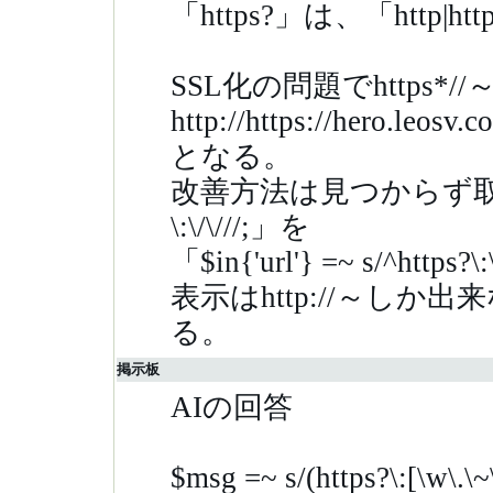
「https?」は、「http
SSL化の問題でhttps*
http://https://hero.leosv.c
となる。
改善方法は見つからず取りあえず「
\:\/\///;」を
「$in{'url'} =~ s/^http
表示は
http://
～しか出来
る。
掲示板
AIの回答
$msg =~ s/(https?\:[\w\.\~