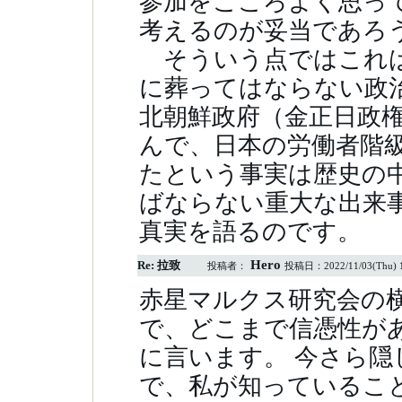
参加をこころよく思っ
考えるのが妥当であ
そういう点ではこれは
に葬ってはならない政
北朝鮮政府（金正日政
んで、日本の労働者階
たという事実は歴史の
ばならない重大な出来
真実を語るのです。
Hero
Re: 拉致
投稿者：
投稿日：
2022/11/03(Thu) 
赤星マルクス研究会の
で、どこまで信憑性が
に言います。 今さら
で、私が知っているこ