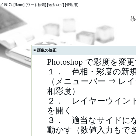
019174
[
Home
] [
ワード検索
] [
過去ログ
] [
管理用
]
■
画像の修正
Photoshop で彩度を
１． 色相・彩度の新
（メニューバー ⇒ レイ
相彩度）
２． レイヤーウイン
を開く
３． 適当なサイドに
動かす（数値入力もで