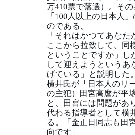
万410票で落選）。そ
「100人以上の日本人
のである。
「それはかつてあなた
ここから拉致して、同
ということですか」し
して迎えようというあ
げている」と説明した
横井氏が「日本人のリ
の主犯）田宮高麿が平
と、田宮には問題があ
代わる指導者として横
る。「金正日同志も田
向です」