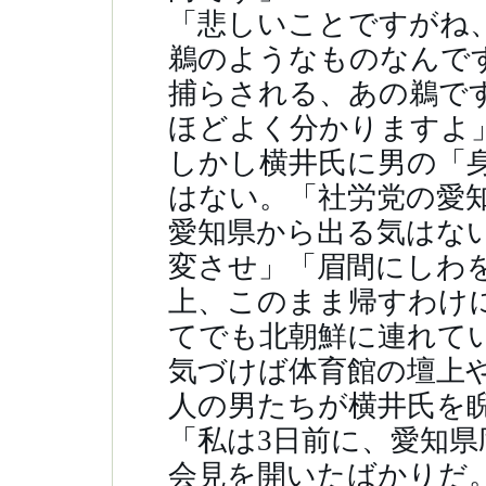
「悲しいことですがね
鵜のようなものなんで
捕らされる、あの鵜で
ほどよく分かりますよ
しかし横井氏に男の「
はない。「社労党の愛
愛知県から出る気はな
変させ」「眉間にしわ
上、このまま帰すわけ
てでも北朝鮮に連れて
気づけば体育館の壇上や
人の男たちが横井氏を
「私は3日前に、愛知
会見を開いたばかりだ