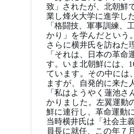
致」されたが、北朝鮮
業し烽火大学に進学し
「格闘技、軍事訓練、
かり」を学んだという
さらに横井氏を訪ねた
「それは、日本の革命
す。いま北朝鮮には、1
ています。その中には
ますが、自発的に来た
「私はようやく蓮池さ
かりました。左翼運動
鮮に連行し、革命運動
当時横井氏は「社会主
員長に就任、この年７