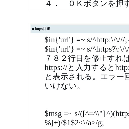
４． ＯＫボタンを押
■
https回避
$in{'url'} =~ s/^http:\/\//
$in{'url'} =~ s/^https?\:
７８２行目を修正すれ
https://
と入力すると
http
と表示される。エラー
いけない。
$msg =~ s/([^=^\"]|^)(http
%]+)/$1$2<\/a>/g;