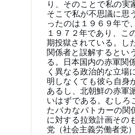
り、そのことで私の実
そこで私が不思議に思
ったのは１９６９年で
１９７２年であり、こ
期投獄されている。し
関係者と誤解するとい
る。日本国内の赤軍関
く異なる政治的な立場
明しなくても彼ら自身
あるし、北朝鮮の赤軍
いはずである。むしろ
たバカなパトカーの関
に対する拉致計画その
党（社会主義労働者党