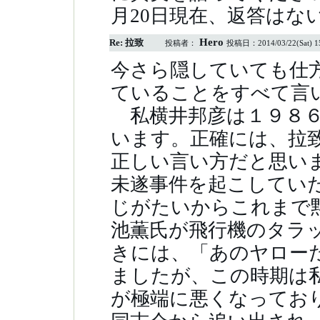
月20日現在、返答はな
Hero
Re: 拉致
投稿者：
投稿日：
2014/03/22(Sat) 1
今さら隠していても仕
ていることをすべて
私横井邦彦は１９８６
います。正確には、拉
正しい言い方だと思い
未遂事件を起こしてい
じがたいからこれまで
池薫氏が飛行機のタラ
きには、「あのヤロー
ましたが、この時期は
が極端に悪くなってお