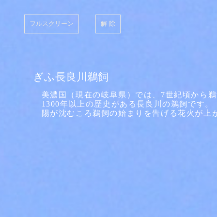
フルスクリーン
解 除
ぎふ長良川鵜飼
美濃国（現在の岐阜県）では、7世紀頃から
1300年以上の歴史がある長良川の鵜飼です。
陽が沈むころ鵜飼の始まりを告げる花火が上