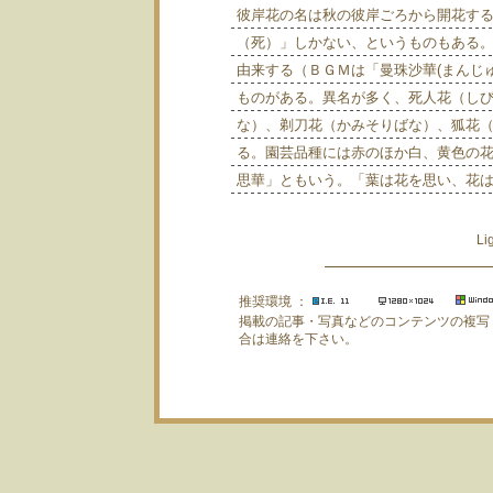
彼岸花の名は秋の彼岸ごろから開花す
（死）」しかない、というものもある
由来する（ＢＧＭは「曼珠沙華(まんじ
ものがある。異名が多く、死人花（し
な）、剃刀花（かみそりばな）、狐花
る。園芸品種には赤のほか白、黄色の
思華」ともいう。「葉は花を思い、花
L
推奨環境 ：
掲載の記事・写真などのコンテンツの複写
合は連絡を下さい。